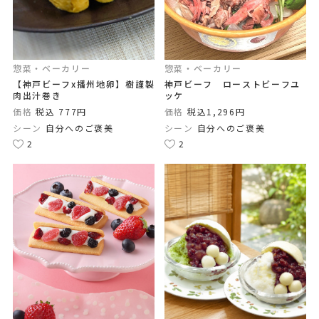
惣菜・ベーカリー
惣菜・ベーカリー
【神戸ビーフx播州地卵】樹謹製
神戸ビーフ ローストビーフユ
肉出汁巻き
ッケ
価格
税込 777円
価格
税込1,296円
シーン
自分へのご褒美
シーン
自分へのご褒美
2
2