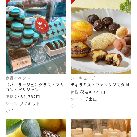
食品イベント
シーキューブ
〈バニラージュ〉グラス・マカ
ティラミス・ファンタジスタ M
ロン・パリジャン
価格
税込4,320円
価格
税込1,782円
シーン
手土産
シーン
プチギフト
1