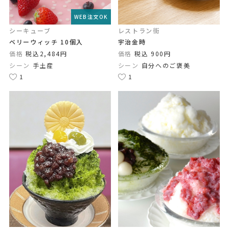
WEB注文OK
シーキューブ
レストラン街
ベリーウィッチ 10個入
宇治金時
価格
税込2,484円
価格
税込 900円
シーン
手土産
シーン
自分へのご褒美
1
1