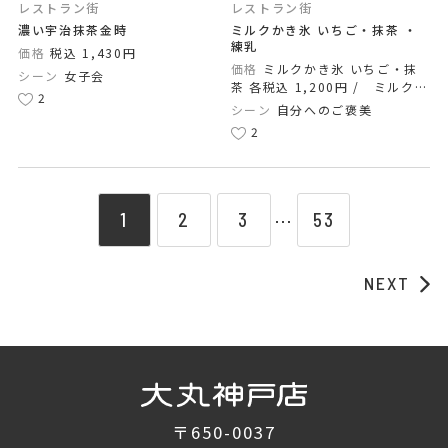
レストラン街
レストラン街
濃い宇治抹茶金時
ミルクかき氷 いちご・抹茶 ・
練乳
価格
税込 1,430円
価格
ミルクかき氷 いちご・抹
シーン
女子会
茶 各税込 1,200円 / ミルクか
2
き氷 練乳 税込 1,000円
シーン
自分へのご褒美
2
1
2
3
53
⋯
NEXT
〒650-0037