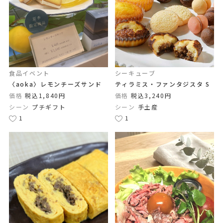
食品イベント
シーキューブ
〈aoka〉レモンチーズサンド
ティラミス・ファンタジスタ S
価格
税込1,840円
価格
税込3,240円
シーン
プチギフト
シーン
手土産
1
1