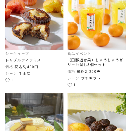
シーキューブ
食品イベント
トリプルティラミス
〈田那辺青果〉ちゅうちゅうゼ
リーお試し5個セット
価格
税込5,400円
価格
税込2,250円
シーン
手土産
シーン
プチギフト
1
1