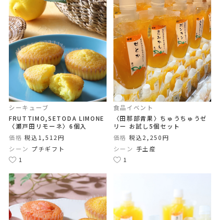
シーキューブ
食品イベント
FRUTTIMO,SETODA LIMONE
〈田那部青果〉ちゅうちゅうゼ
〈瀬戸田リモーネ〉6個入
リー お試し5個セット
価格
税込1,512円
価格
税込2,250円
シーン
プチギフト
シーン
手土産
1
1