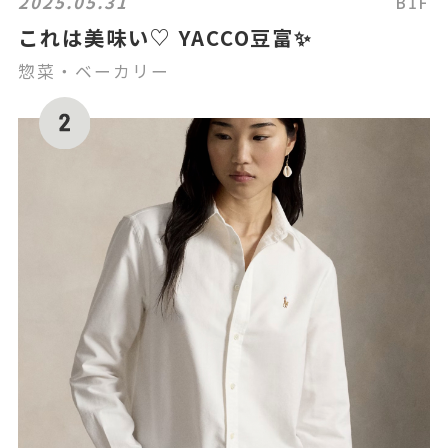
2025.05.31
B1F
これは美味い♡ YACCO豆富✨
惣菜・ベーカリー