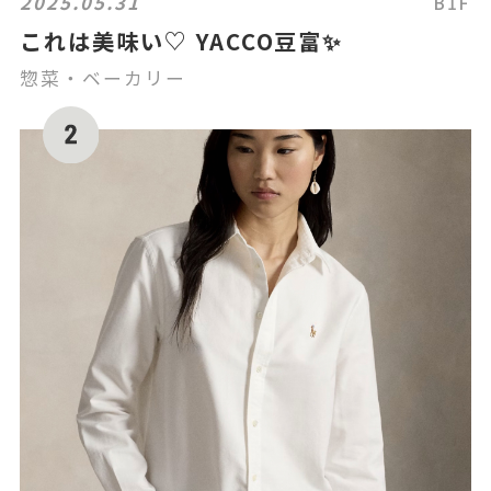
2025.05.31
B1F
これは美味い♡ YACCO豆富✨
惣菜・ベーカリー