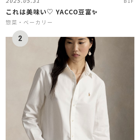
2025.05.31
B1F
これは美味い♡ YACCO豆富✨
惣菜・ベーカリー