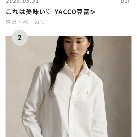
2025.05.31
B1F
これは美味い♡ YACCO豆富✨
惣菜・ベーカリー