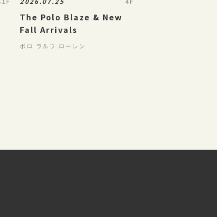
2026.07.25
B1F
4F
The Polo Blaze & New
Fall Arrivals
ポロ ラルフ ローレン