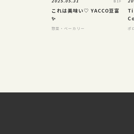
2025.05.31
20
B1F
これは美味い♡ YACCO豆富
Ti
✨
C
惣菜・ベーカリー
ポ