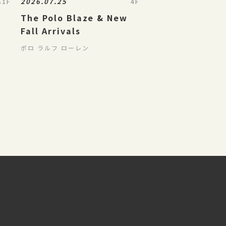
2026.07.25
B1F
4F
The Polo Blaze & New
Fall Arrivals
ポロ ラルフ ローレン