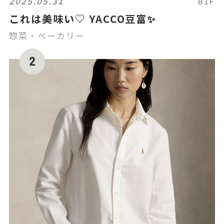
2025.05.31
B1F
これは美味い♡ YACCO豆富✨
惣菜・ベーカリー