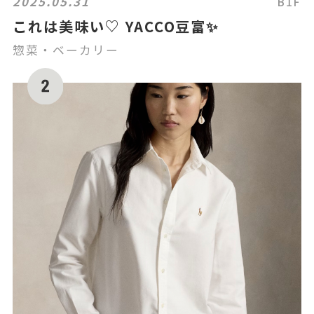
2025.05.31
B1F
これは美味い♡ YACCO豆富✨
惣菜・ベーカリー