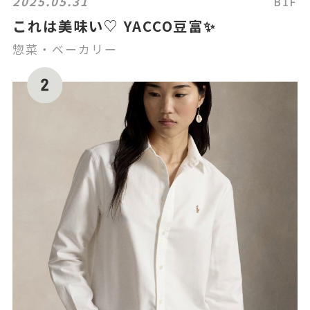
2025.05.31
B1F
これは美味い♡ YACCO豆富✨
惣菜・ベーカリー