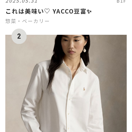
2025.05.31
B1F
これは美味い♡ YACCO豆富✨
惣菜・ベーカリー