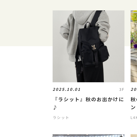
2025.10.01
20
3F
『ラシット』秋のお出かけに
秋
♪
ン
ラシット
L4