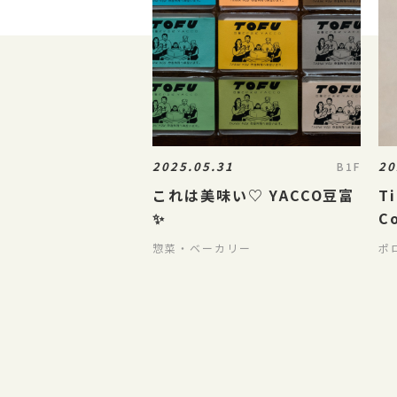
2025.05.31
20
B1F
これは美味い♡ YACCO豆富
Ti
✨
C
惣菜・ベーカリー
ポ