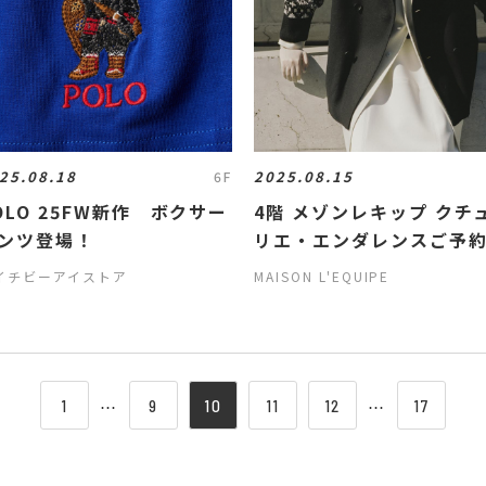
25.08.18
2025.08.15
6F
OLO 25FW新作 ボクサー
4階 メゾンレキップ クチュ
ンツ登場！
リエ・エンダレンスご予
イチビーアイストア
MAISON L'EQUIPE
1
⋯
9
10
11
12
⋯
17