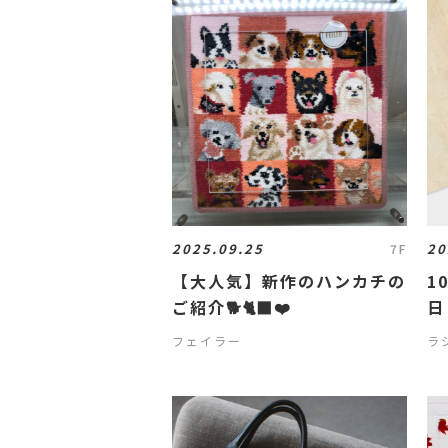
2025.09.25
20
7F
【大人気】新作のハンカチの
1
ご紹介🐕🐈‍⬛❤️
日
フェイラー
ラ