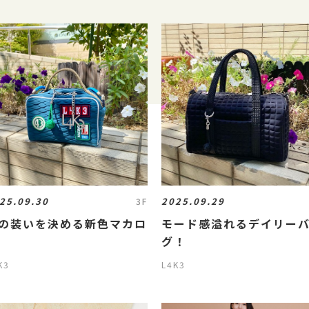
25.09.30
2025.09.29
3F
の装いを決める新色マカロ
モード感溢れるデイリー
グ！
K3
L4K3