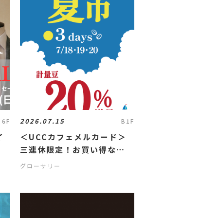
2026.07.15
6F
B1F
イ
＜UCCカフェメルカード＞
三連休限定！お買い得な
『COFFEE夏市』のお知らせ
グローサリー
☕