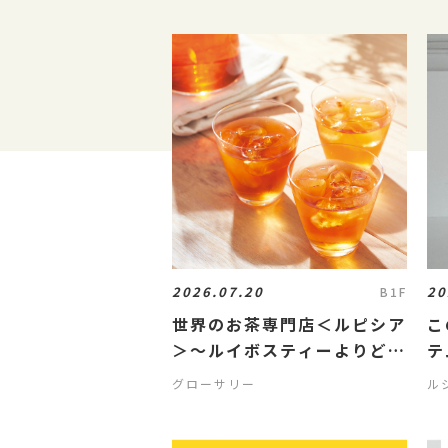
2026.07.20
20
B1F
世界のお茶専門店＜ルピシア
こ
＞～ルイボスティーよりどり
テ
キャンペーン～
グローサリー
ル