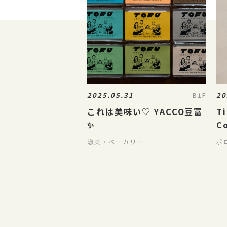
2025.05.31
20
B1F
これは美味い♡ YACCO豆富
Ti
✨
C
惣菜・ベーカリー
ポ