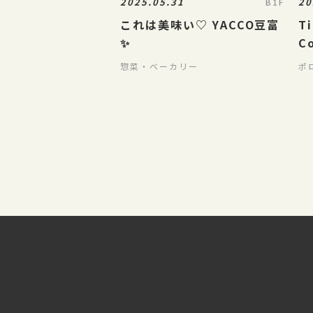
2025.05.31
20
B1F
これは美味い♡ YACCO豆富
Ti
✨
C
惣菜・ベーカリー
ポ