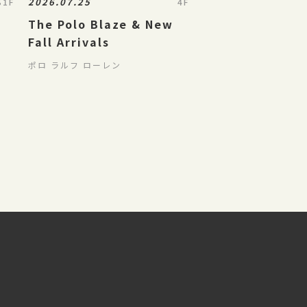
2026.07.25
B1F
4F
The Polo Blaze & New
Fall Arrivals
ポロ ラルフ ローレン