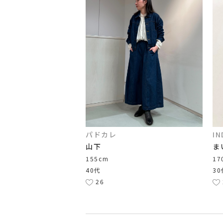
パドカレ
IN
山下
ま
155cm
17
40代
30
26