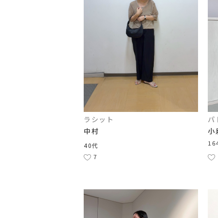
ラシット
パ
中村
小
16
40代
7