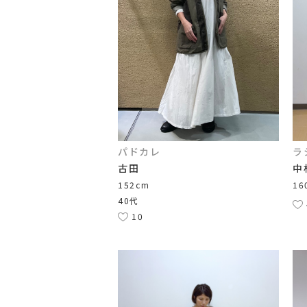
パドカレ
ラ
古田
中
152cm
16
40代
10