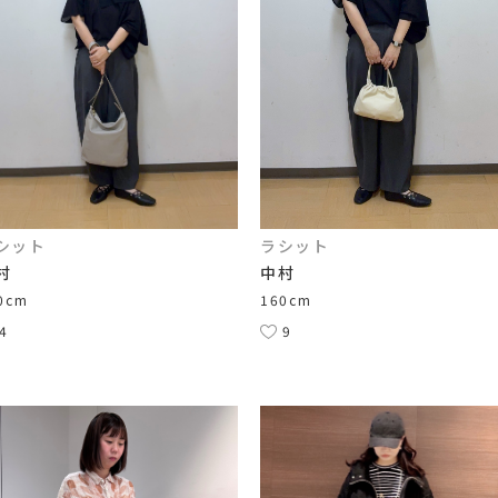
シット
ラシット
村
中村
0cm
160cm
4
9