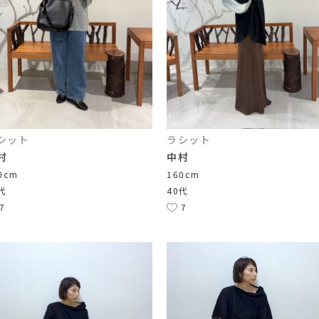
シット
ラシット
村
中村
0cm
160cm
代
40代
7
7