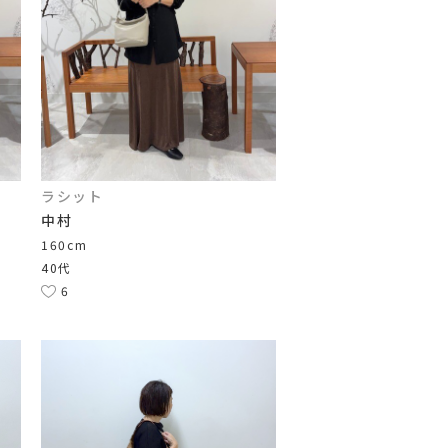
ラシット
中村
160cm
40代
6