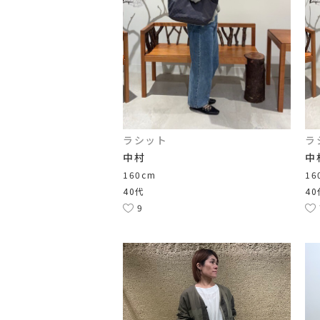
ラシット
ラ
中村
中
160cm
16
40代
40
9