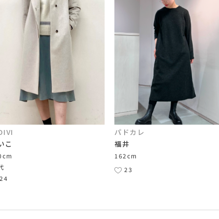
DIVI
パドカレ
いこ
福井
0cm
162cm
代
23
24