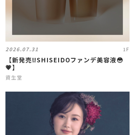
2026.07.31
1F
【新発売‼️SHISEIDOファンデ美容液😳
💗】
資生堂