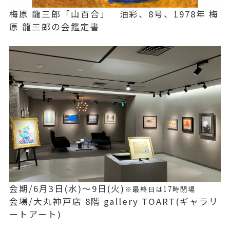
梅原 龍三郎「山百合」 油彩、8号、1978年 梅
原 龍三郎の会鑑定書
会期/6月3日(水)～9日(火)
※最終日は17時閉場
会場/大丸神戸店 8階 gallery TOART(ギャラリ
ートアート)