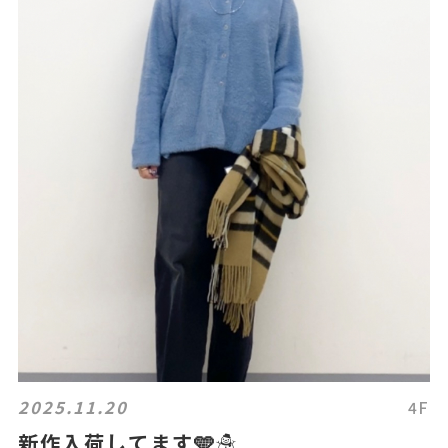
2025.11.20
4F
新作入荷してます🩵☃️