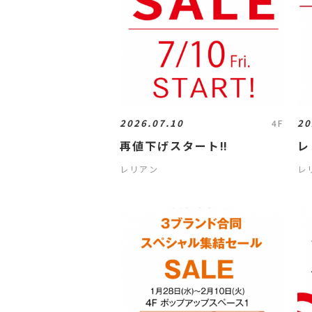
2026.07.10
20
4F
再値下げスタート‼️
レ
レリアン
レ