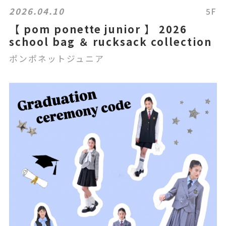
2026.04.10
5F
【 pom ponette junior 】 2026
school bag ＆ rucksack collection
ポンポネットジュニア