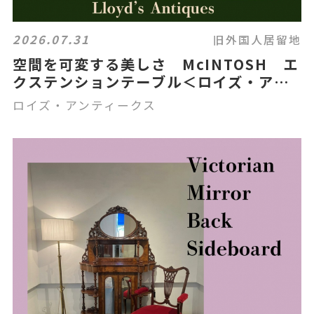
2026.07.31
旧外国人居留地
空間を可変する美しさ McINTOSH エ
クステンションテーブル＜ロイズ・アン
ティークス＞
ロイズ・アンティークス