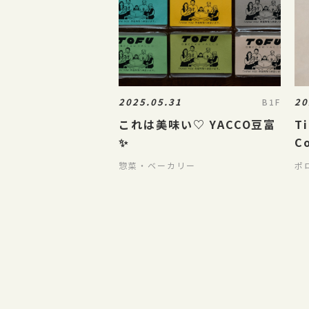
2025.05.31
20
B1F
これは美味い♡ YACCO豆富
Ti
✨
C
惣菜・ベーカリー
ポ