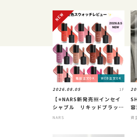
電話注文OK
WEB注文OK
2026.08.05
20
1F
【⭐️NARS新発売🆕インセイ
S
シャブル リキッドブラッシ
容
ュ⭐️】
NARS
資