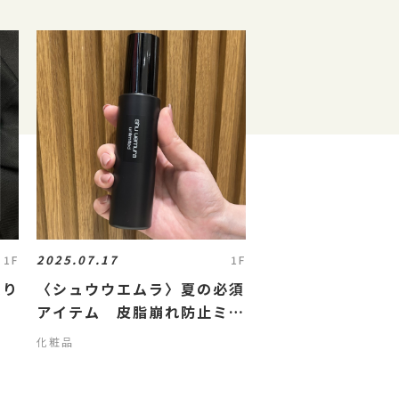
2025.07.17
1F
1F
乗り
〈シュウウエムラ〉夏の必須
アイテム 皮脂崩れ防止ミス
ト
化粧品