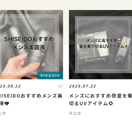
WEB注文OK
25.08.22
2025.07.22
1F
HISEIDOおすすめメンズ美
メンズにおすすめ😎夏を
液🩶
切るUVアイテム🌻
生堂
資生堂