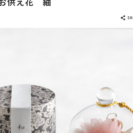
お供え花 紬