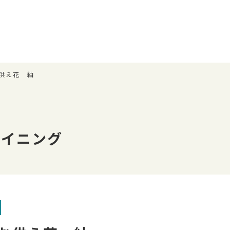
供え花 紬
具
ダイニング