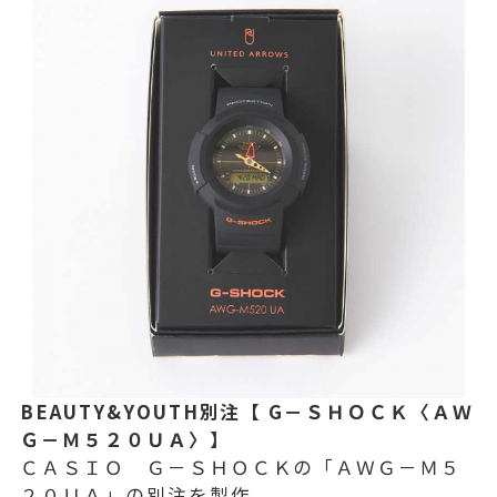
BEAUTY&YOUTH別注【 G－ＳＨＯＣＫ〈ＡＷ
Ｇ－Ｍ５２０ＵＡ〉】
ＣＡＳＩＯ Ｇ－ＳＨＯＣＫの「ＡＷＧ－Ｍ５
２０ＵＡ」の別注を製作。