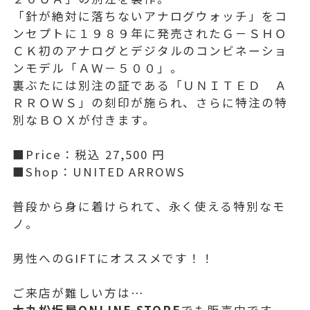
「針が絶対に落ちないアナログウォッチ」をコ
ンセプトに１９８９年に発売されたＧ－ＳＨＯ
ＣＫ初のアナログとデジタルのコンビネーショ
ンモデル「ＡＷ－５００」。
裏ぶたには別注の証である「ＵＮＩＴＥＤ Ａ
ＲＲＯＷＳ」の刻印が施られ、さらに特注の特
別なＢＯＸが付きます。
■Price：税込 27,500 円
■Shop：UNITED ARROWS
普段から身に着けられて、永く使える特別なモ
ノ。
男性へのGIFTにオススメです！！
ご来店が難しい方は…
大丸松坂屋ONLINE STORE
でも販売中です。