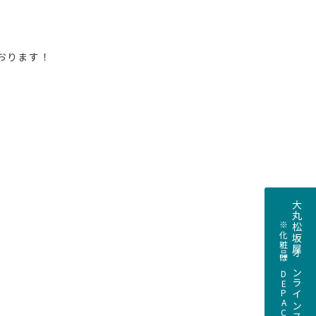
おります！
大丸松坂屋オンラインストアへ
※化粧品はDEPACOへ