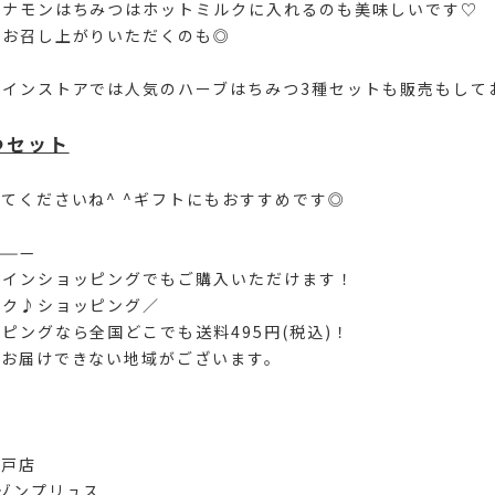
シナモンはちみつはホットミルクに入れるのも美味しいです♡
まお召し上がりいただくのも◎
ラインストアでは人気のハーブはちみつ3種セットも販売もして
つセット
てくださいね^ ^ギフトにもおすすめです◎
———
ラインショッピングでもご購入いただけます！
ラク♪ショッピング／
ピングなら全国どこでも送料495円(税込)！
部お届けできない地域がございます。
神戸店
ゾンプリュス