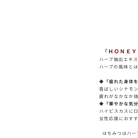
『ＨＯＮＥＹ
ハーブ抽出エキ
ハーブの風味と
◆「疲れた身体
香ばしいシナモ
疲れがなかなか
◆「華やかな気
ハイビスカスに
女性応援におす
はちみつはハー