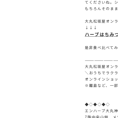
てくださいね。
もちろんそのま
大丸松坂屋オン
↓↓↓
ハーブはちみ
是非食べ比べてみ
——————————
大丸松坂屋オン
＼おうちでラク
オンラインショッ
※離島など、一
◆◇◆◇◆◇
エンハーブ大丸
7階中央山側 メ