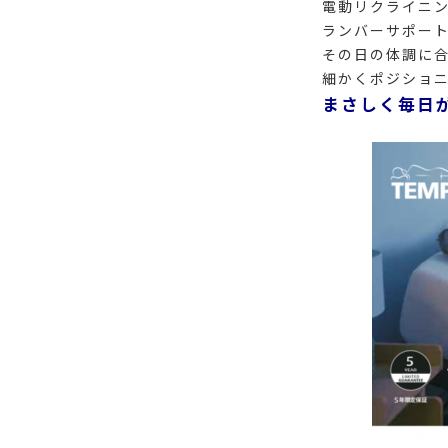
電動リクライニ
ランバーサポー
その日の体調に
細かくポジショ
まさしく毎日