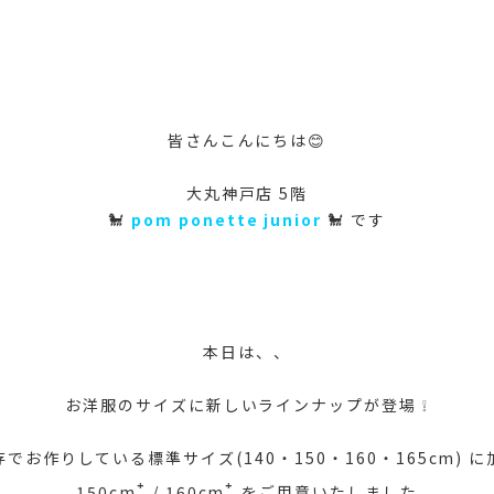
皆さんこんにちは😊
大丸神戸店 5階
🐩
pom ponette junior
🐩 です
本日は、、
お洋服のサイズに新しいラインナップが登場 ❕
存でお作りしている標準サイズ(140・150・160・165cm) に
⁺
⁺
150cm
/
160cm
をご用意いたしました