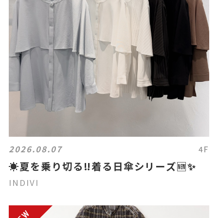
2026.08.07
4F
☀️夏を乗り切る‼️着る日傘シリーズ🆕✨
INDIVI