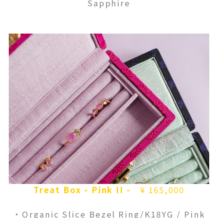
Sapphire
Treat Box - Pink II
-
¥ 165,000
・Organic Slice Bezel Ring/K18YG / Pink