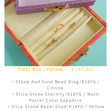
Treat Box - Yellow -
¥ 187,000
・Stone And Gold Bead Ring/K18YG /
Citrine
・Slice Stone Eternity/K18YG / Multi
Pastel Color Sapphire
・Slice Stone Bezel Stud/K18YG / Yellow