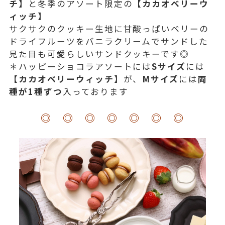
チ】
と冬季のアソート限定の
【カカオベリーウ
ィッチ】
サクサクのクッキー生地に甘酸っぱいベリーの
ドライフルーツをバニラクリームでサンドした
見た目も可愛らしいサンドクッキーです◎
＊ハッピーショコラアソートには
Sサイズ
には
【カカオベリーウィッチ
】が、
Mサイズ
には
両
種が1種ずつ
入っております
◎ ◎ ◎ ◎ ◎ ◎ ◎