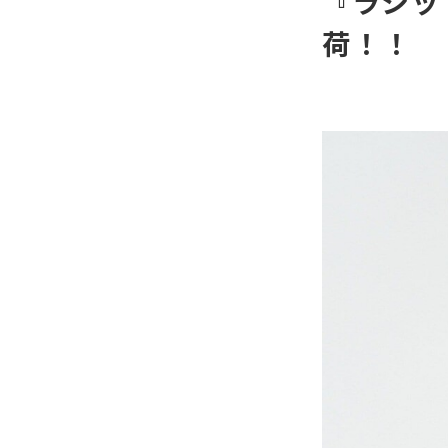
『ラシッ
荷！！