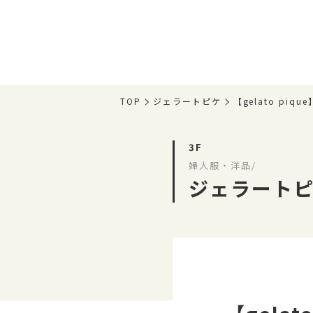
TOP
ジェラートピケ
【gelato piq
3F
婦人服・洋品/
ジェラート