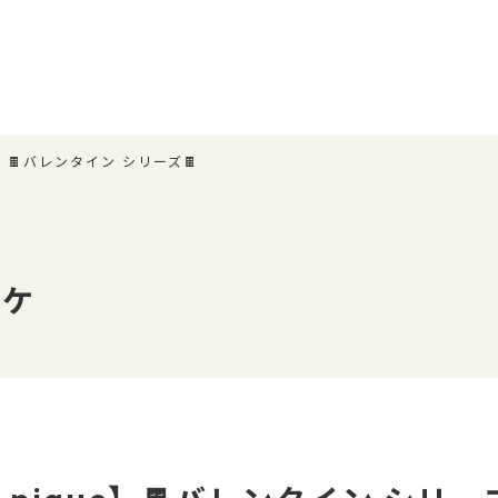
ue】🍫バレンタイン シリーズ🍫
ピケ