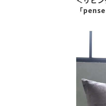
＜リビン
「pense