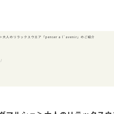
人のリラックスウエア「penser a l`avenir」のご紹介
/
ス