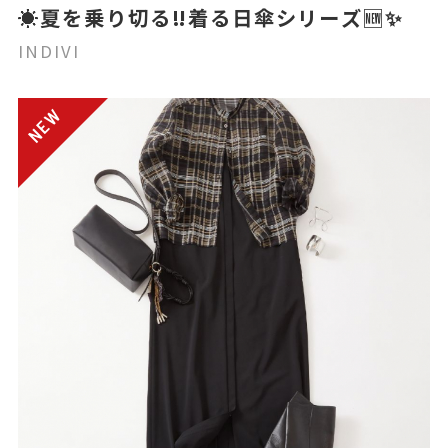
☀️夏を乗り切る‼️着る日傘シリーズ🆕✨
INDIVI