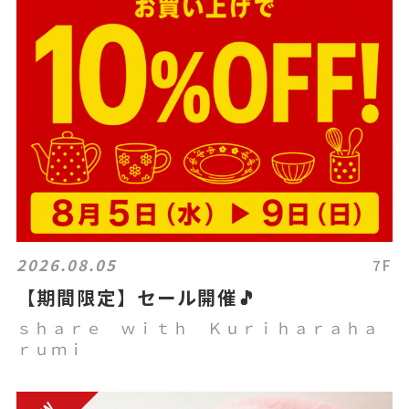
2026.08.05
7F
【期間限定】セール開催🎵
ｓｈａｒｅ ｗｉｔｈ Ｋｕｒｉｈａｒａｈａ
ｒｕｍｉ