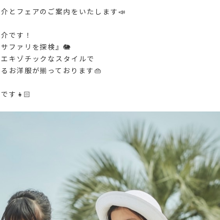
介とフェアのご案内をいたします📣
紹介です！
サファリを探検』🐘
るエキゾチックなスタイルで
るお洋服が揃っております👜
す👧🏻