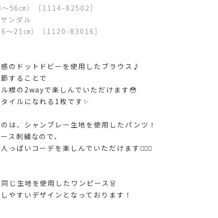
〜56㎝）［1114-82502］
きサンダル
6〜21㎝）［1120-83016］
材感のドットドビーを使用したブラウス♪
調節することで
ル襟の2wayで楽しんでいただけます😳
タイルになれる1枚です✨
るのは、シャンブレー生地を使用したパンツ！
レース刺繍なので、
っぽいコーデを楽しんでいただけます🙆🏻‍♀️
同じ生地を使用したワンピース👗
着しやすいデザインとなっております！