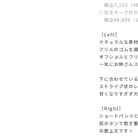
税込7,150（48
▷花モチーフ付
税込¥8,800（1
［Left］
ナチュラルな素
フリルのゴムを
オフショルとフリ
一気にお姉さんス
下に合わせてい
ストライプ状の
甘くなりすぎず大人
［Right］
ショートパンツと
前ボタンで脱ぎ
お膝上丈です！