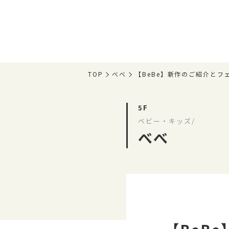
TOP
べべ
【BeBe】新作のご紹介とフェ
5F
ベビー・キッズ/
べべ