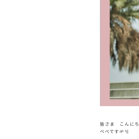
皆さま こんに
べべです🌱🫧