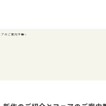
アのご案内🌴🐘✨