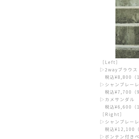
［Left］
▷2wayブラウス
税込¥8,800（1
▷シャンブレー
税込¥7,700（9
▷カメサンダル
税込¥6,600（1
［Right］
▷シャンブレー
税込¥12,100（
▷ボンテン付き