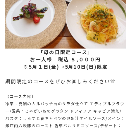
「母の日限定コース」
お一人様 税込 ５,０００円
※5月１日(金)→5月10日(日)限定
期間限定のコースをぜひお楽しみください💛
【コース内容】
冷菜：真鯛のカルパッチョのサラダ仕立て エディブルフラワ
ー/温菜：じゃがいものグラタン ドフィノア キャビア添え/
パスタ：しらすと春キャベツの貝出汁オイルソース/メイン：
瀬戸内六穀豚のロースト 香草バルサミコソース/デザート：