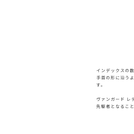
インデックスの
手首の形に沿う
す。
ヴァンガード レ
先駆者となるこ