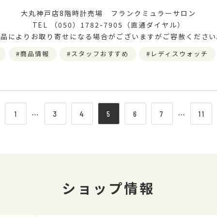
大丸神戸店8階時計売場 フランクミュラーサロン
TEL （050）1782-7905（直通ダイヤル）
欠品によりお取り寄せになる場合がございますがご容赦ください
商品情報
スタッフおすすめ
レディスウォッチ
1
⋯
3
4
5
6
7
⋯
11
ショップ情報