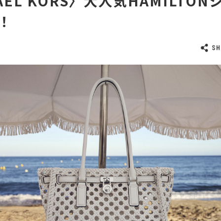
AEL KORS〉大人気HAMILTO
！