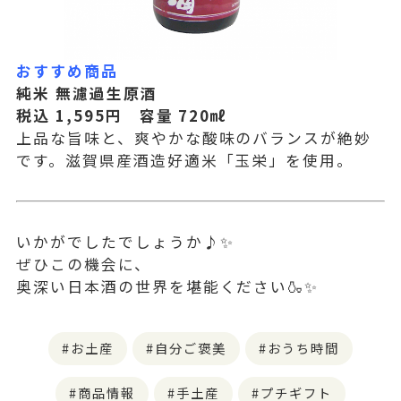
おすすめ商品
純米 無濾過生原酒
税込 1,595
円 容量 720
㎖
上品な旨味と、爽やかな酸味のバランスが絶妙
です。滋賀県産酒造好適米「玉栄」を使用。
いかがでしたでしょうか♪✨
ぜひこの機会に、
奥深い日本酒の世界を堪能ください🍶✨
お土産
自分ご褒美
おうち時間
商品情報
手土産
プチギフト