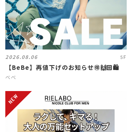
2026.08.06
5F
【BeBe】再値下げのお知らせ🉐🙌🏻🛍️
べべ