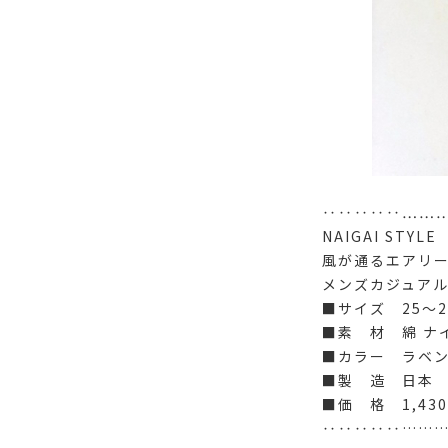
‥‥‥‥‥……
NAIGAI STYLE
風が通るエアリ
メンズカジュア
■サイズ 25～2
■素 材 綿 ナ
■カラー ラベ
■製 造 日本
■価 格 1,43
‥‥‥‥‥……