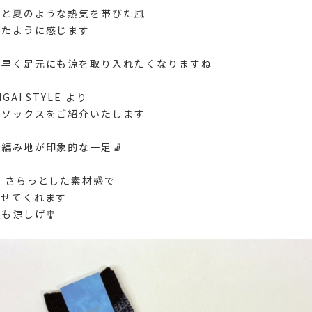
しと夏のような熱気を帯びた風
ったように感じます
り早く足元にも涼を取り入れたくなりますね
GAI STYLE より
ーソックスをご紹介いたします
編み地が印象的な一足🧦
 さらっとした素材感で
見せてくれます
も涼しげ🎐