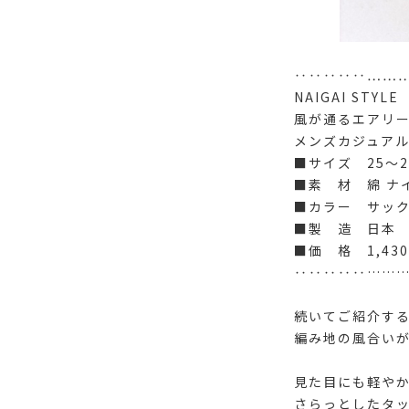
‥‥‥‥‥……
NAIGAI STYLE
風が通るエアリ
メンズカジュア
■サイズ 25～2
■素 材 綿 ナ
■カラー サッ
■製 造 日本
■価 格 1,43
‥‥‥‥‥……
続いてご紹介す
編み地の風合い
見た目にも軽やか
さらっとしたタ