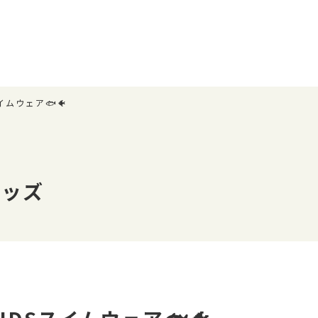
スイムウェア🐟🐠
キッズ