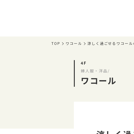
TOP
ワコール
涼しく過ごせるワコール
4F
婦人服・洋品/
ワコール