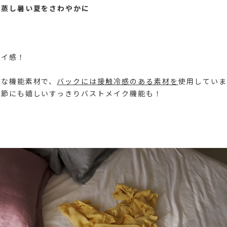
 蒸し暑い夏をさわやかに
！
性
イ感！
適な機能素材で、
バックには接触冷感のある素材を
使用していま
季節にも嬉しいすっきりバストメイク機能も！