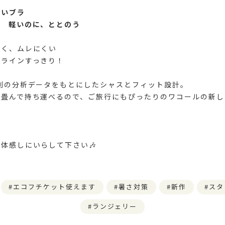
しいブラ
」 軽いのに、ととのう
く、ムレにくい
ラインすっきり！
測の分析データをもとにしたシャスとフィット設計。
り畳んで持ち運べるので、ご旅行にもぴったりのワコールの新し
体感しにいらして下さい🎶
エコフチケット使えます
暑さ対策
新作
スタ
ランジェリー