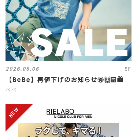
2026.08.06
5F
【BeBe】再値下げのお知らせ🉐🙌🏻🛍️
べべ