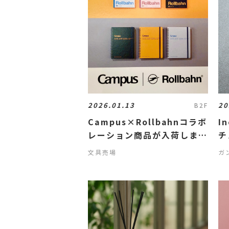
2026.01.13
20
B2F
Campus×Rollbahnコラボ
I
レーション商品が入荷しまし
チ
た！
文具売場
ガ