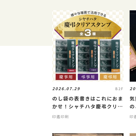
2026.07.29
20
B2F
のし袋の表書きはこれにおま
気
かせ！シャチハタ慶弔クリア
の
スタンプがリニューアル！
印鑑印刷
印