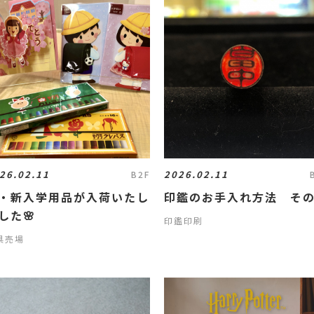
26.02.11
2026.02.11
B2F
・新入学用品が入荷いたし
印鑑のお手入れ方法 そ
した🌸
印鑑印刷
具売場