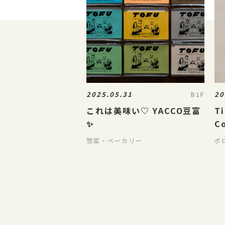
2025.05.31
20
B1F
これは美味い♡ YACCO豆富
Ti
✨
C
惣菜・ベーカリー
ポ