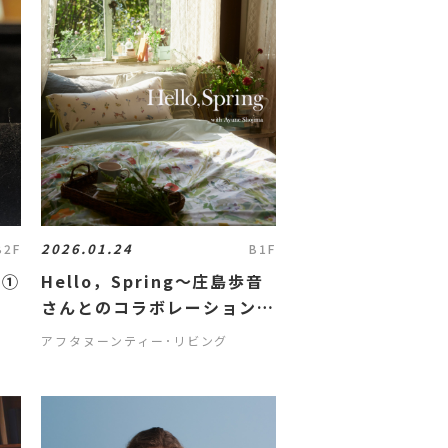
2026.01.24
B2F
B1F
の①
Hello，Spring～庄島歩音
さんとのコラボレーションア
イテムが登場！
アフタヌーンティー･リビング