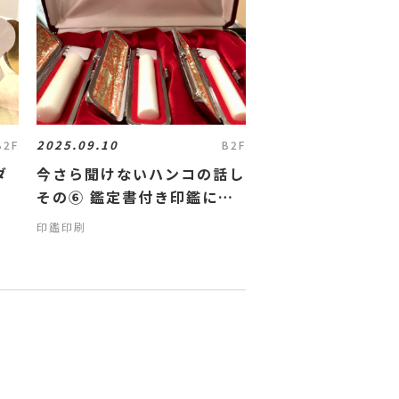
2025.09.10
B2F
B2F
ダ
今さら聞けないハンコの話し
その⑥ 鑑定書付き印鑑につ
いて
印鑑印刷