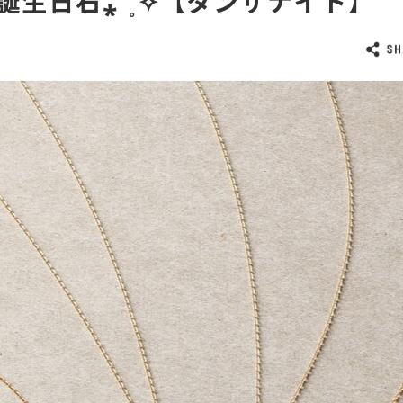
誕生日石⁎⁺˳✧【タンザナイト】