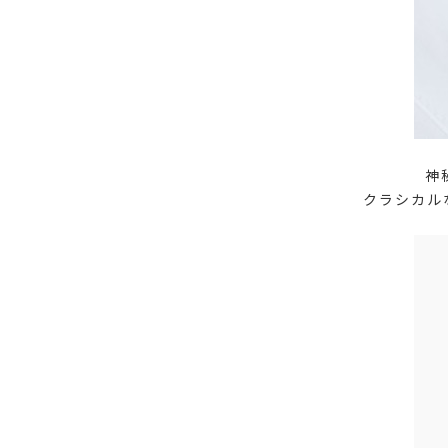
神
クラシカル