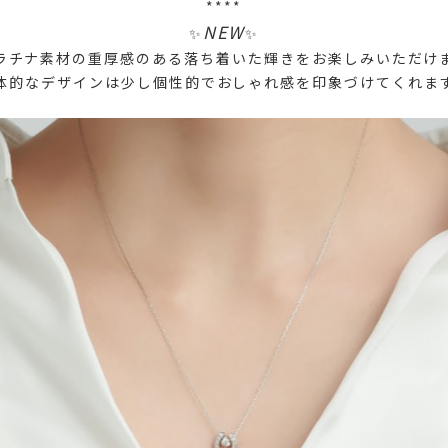
****
NEW
✨
✨
ラチナ素材の重厚感のある落ち着いた輝きをお楽しみいただけ
体的なデザインは少し個性的でおしゃれ感を印象づけてくれま