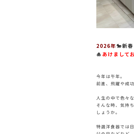
2026年
🐎新
🎍
あけまして
今年は午年。
前進、飛躍や成功
人生の中で色々
そんな時、気持
しょうか。
特選洋食器では
父の日などなど