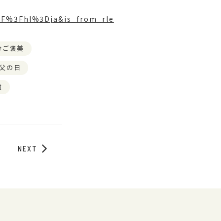
F%3Fhl%3Dja&is_from_rle
分ご褒美
父の日
貨
NEXT