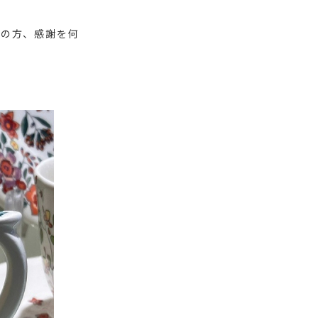
しの方、感謝を何
♬