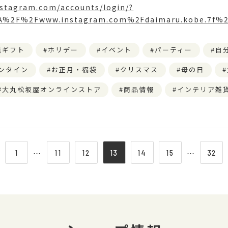
nstagram.com/accounts/login/?
A%2F%2Fwww.instagram.com%2Fdaimaru.kobe.7f%2
美ギフト
ホリデー
イベント
パーティー
自
ンタイン
お正月・福袋
クリスマス
母の日
大丸松坂屋オンラインストア
商品情報
インテリア雑
1
⋯
11
12
13
14
15
⋯
32