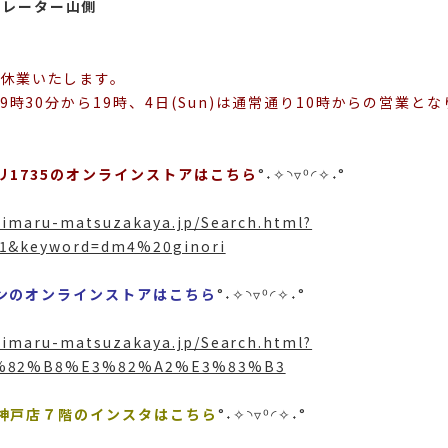
カレーター山側
は休業いたします。
)は9時30分から19時、4日(Sun)は通常通り10時からの営業と
リ1735のオンラインストア
はこちら
°˖✧◝▿⁰◜✧˖°
aimaru-matsuzakaya.jp/Search.html?
1&keyword=dm4%20ginori
ンのオンラインストアはこちら
°˖✧◝▿⁰◜✧˖°
aimaru-matsuzakaya.jp/Search.html?
3%82%B8%E3%82%A2%E3%83%B3
神戸店７階のインスタはこちら
°˖✧◝▿⁰◜✧˖°