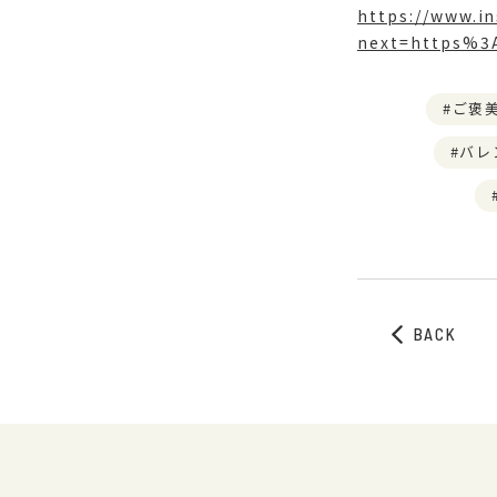
https://www.i
next=https%3
ご褒
バレ
BACK