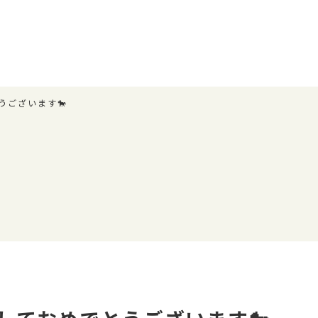
うございます🐎
具