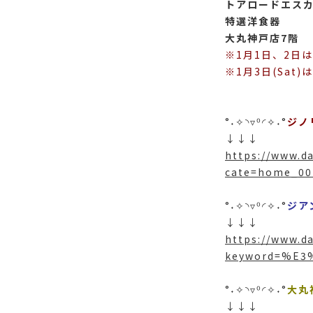
トアロードエス
特選洋食器
大丸神戸店7階
※1月1日、2日
※1月3日(Sat
°˖✧◝▿⁰◜✧˖°
ジノ
↓↓↓
https://www.d
cate=home_00
°˖✧◝▿⁰◜✧˖°
ジア
↓↓↓
https://www.d
keyword=%E
°˖✧◝▿⁰◜✧˖°
大丸
↓↓↓