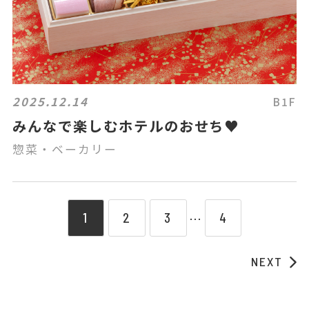
2025.12.14
B1F
みんなで楽しむホテルのおせち♥
惣菜・ベーカリー
1
2
3
4
⋯
NEXT