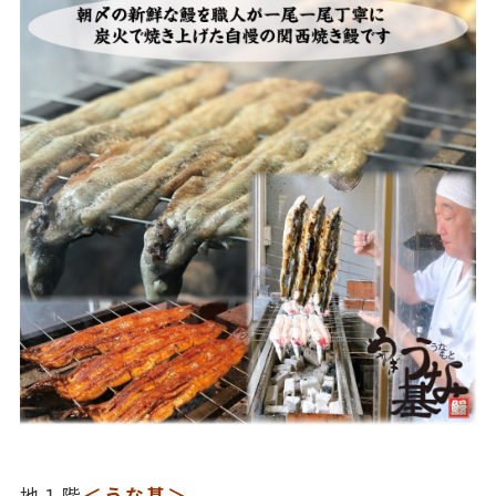
地１階
＜うな基＞