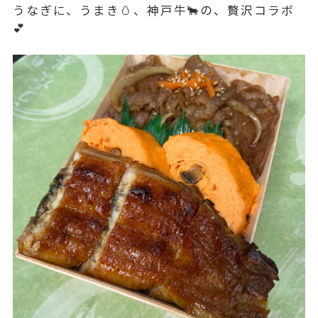
うなぎに、うまき🥚、神戸牛🐂の、贅沢コラボ
💕